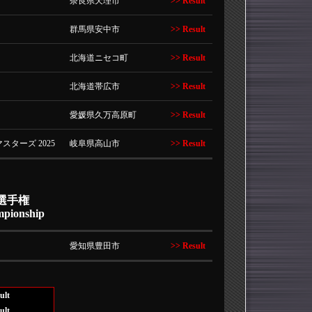
奈良県天理市
>> Result
群馬県安中市
>> Result
北海道ニセコ町
>> Result
北海道帯広市
>> Result
愛媛県久万高原町
>> Result
スターズ 2025
岐阜県高山市
>> Result
ー選手権
mpionship
愛知県豊田市
>> Result
ult
ult