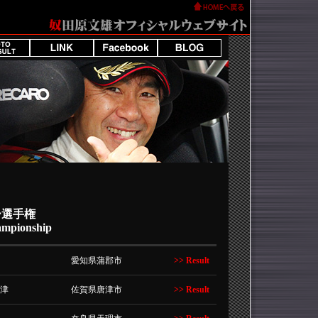
ー選手権
ampionship
愛知県蒲郡市
>> Result
唐津
佐賀県唐津市
>> Result